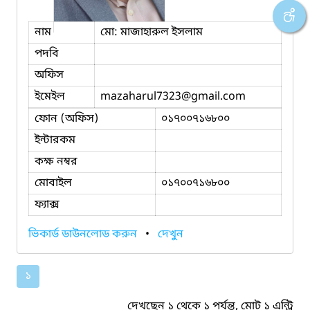
নাম
মো: মাজাহারুল ইসলাম
পদবি
অফিস
ইমেইল
mazaharul7323
@gmail.com
ফোন (অফিস)
০১৭০০৭১৬৮০০
ইন্টারকম
কক্ষ নম্বর
মোবাইল
০১৭০০৭১৬৮০০
ফ্যাক্স
ভিকার্ড ডাউনলোড করুন
•
দেখুন
১
দেখছেন ১ থেকে ১ পর্যন্ত, মোট ১ এন্ট্রি